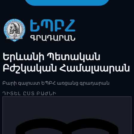
Երևանի Պետական
Բժշկական Համալսարան
Բարի գալուստ ԵՊԲՀ առցանց գրադարան
ԴԻՏԵԼ ԸՍՏ ԲԱԺՆԻ